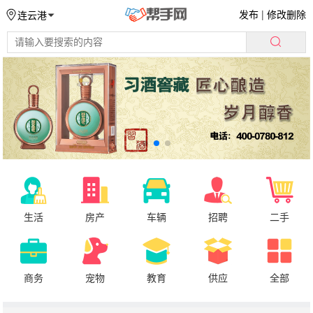
发布
|
修改删除
连云港
生活
房产
车辆
招聘
二手
商务
宠物
教育
供应
全部