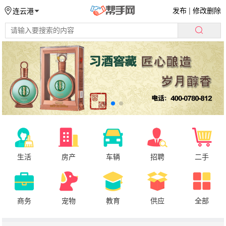
发布
|
修改删除
连云港
生活
房产
车辆
招聘
二手
商务
宠物
教育
供应
全部