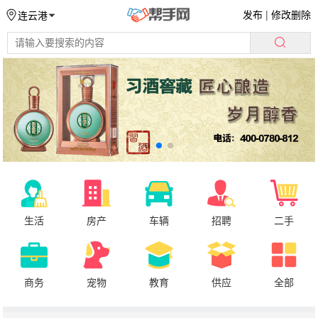
发布
|
修改删除
连云港
生活
房产
车辆
招聘
二手
商务
宠物
教育
供应
全部