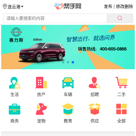
发布
|
修改删除
连云港
生活
房产
车辆
招聘
二手
商务
宠物
教育
供应
全部