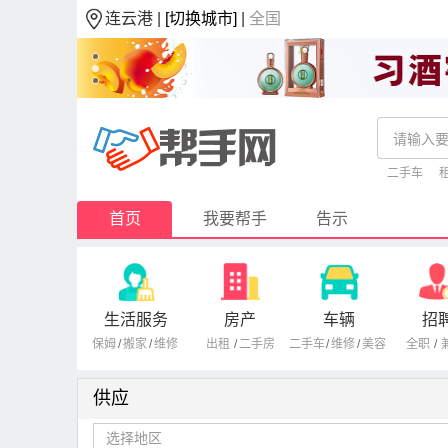
连云港 |
[切换城市]
|
全国
二手车
首页
我要帮手
告示
生活服务
房产
车辆
招
保姆
/
搬家
/
维修
出租
/
二手房
二手车
/
维修
/
美容
全职
/
供应
选择地区