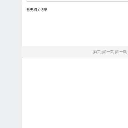
暂无相关记录
[首页]
[前一页]
[后一页]