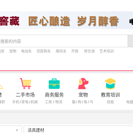
租房
宠物
电动车
贷款购车
顺风车
开锁
修空调
艺术培训
聘
二手市场
商务服务
宠物
教育培训
兼职
手机
/
家电
/
机械
工商
/
物流
猫
/
狗
/
鱼
/
鸟
技能
电
洁具建材