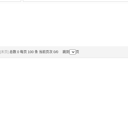
[末页]
总数 0 每页 100 条 当前页次 0/0 跳到
页