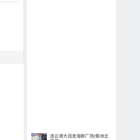
连云港大润发海鲜广场(郁洲北
路店)