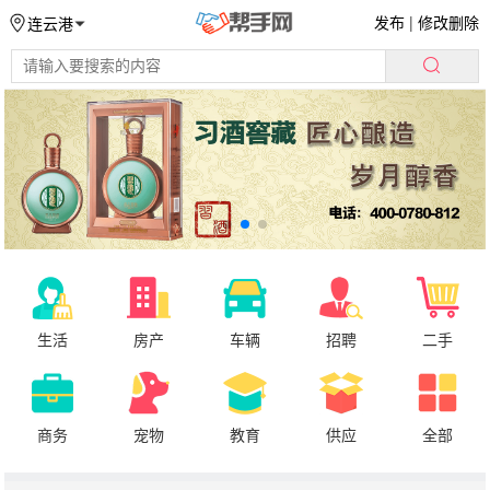
发布
|
修改删除
连云港
生活
房产
车辆
招聘
二手
商务
宠物
教育
供应
全部