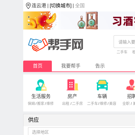
连云港 |
[切换城市]
|
全国
二手车
首页
我要帮手
告示
生活服务
房产
车辆
招
保姆
/
搬家
/
维修
出租
/
二手房
二手车
/
维修
/
美容
全职
/
供应
选择地区