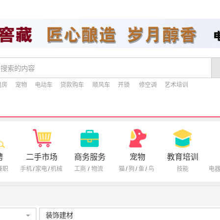
租房
宠物
电动车
贷款购车
顺风车
开锁
修空调
艺术培训
聘
二手市场
商务服务
宠物
教育培训
兼职
手机
/
家电
/
机械
工商
/
物流
猫
/
狗
/
鱼
/
鸟
技能
电
装饰建材