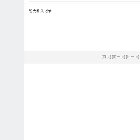
暂无相关记录
[首页]
[前一页]
[后一页]