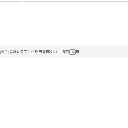
[末页]
总数 0 每页 100 条 当前页次 0/0 跳到
页