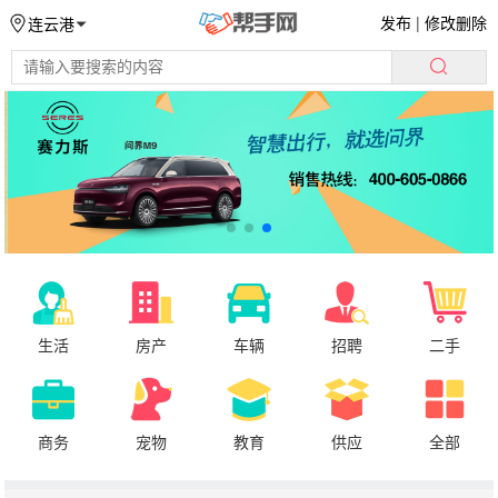
发布
|
修改删除
连云港
生活
房产
车辆
招聘
二手
商务
宠物
教育
供应
全部