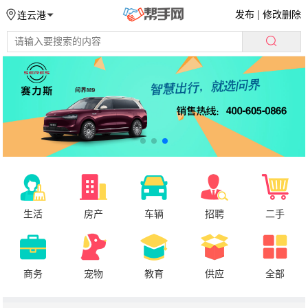
发布
|
修改删除
连云港
生活
房产
车辆
招聘
二手
商务
宠物
教育
供应
全部