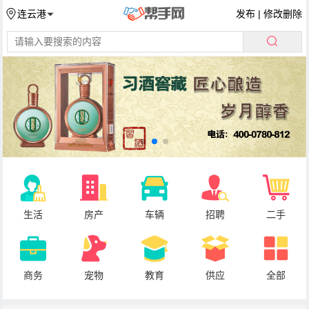
发布
|
修改删除
连云港
生活
房产
车辆
招聘
二手
商务
宠物
教育
供应
全部