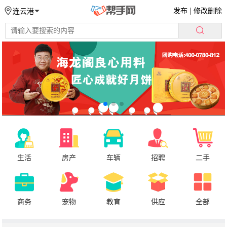
发布
|
修改删除
连云港
生活
房产
车辆
招聘
二手
商务
宠物
教育
供应
全部