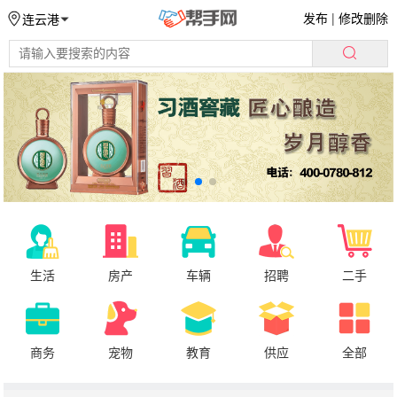
发布
|
修改删除
连云港
生活
房产
车辆
招聘
二手
商务
宠物
教育
供应
全部