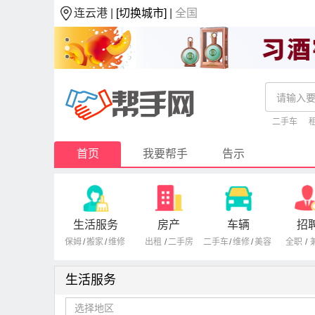
连云港 |
[切换城市]
|
全国
二手车
首页
我要帮手
告示
生活服务
房产
车辆
招
保姆
/
搬家
/
维修
出租
/
二手房
二手车
/
维修
/
美容
全职
/
生活服务
选择地区