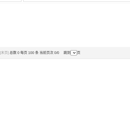
[末页]
总数 0 每页 100 条 当前页次 0/0 跳到
页