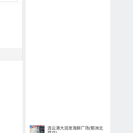
连云港大润发海鲜广场(郁洲北
路店)