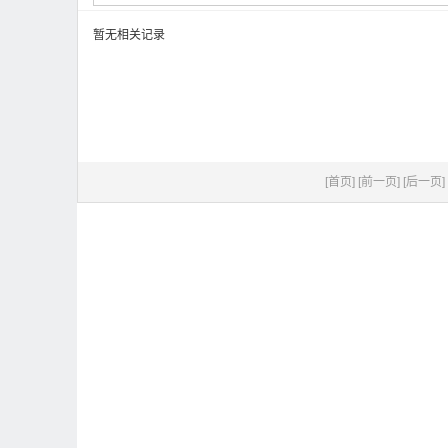
暂无相关记录
[首页]
[前一页]
[后一页]