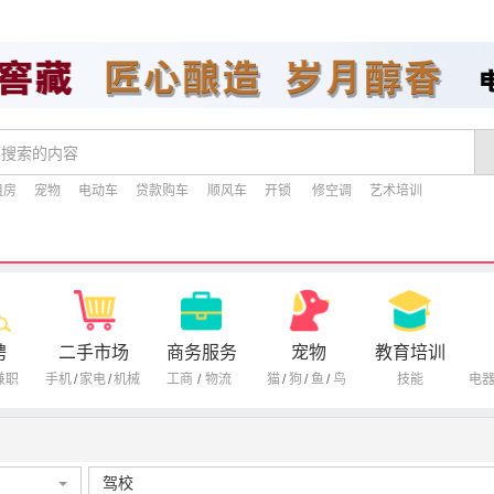
租房
宠物
电动车
贷款购车
顺风车
开锁
修空调
艺术培训
聘
二手市场
商务服务
宠物
教育培训
兼职
手机
/
家电
/
机械
工商
/
物流
猫
/
狗
/
鱼
/
鸟
技能
电
驾校