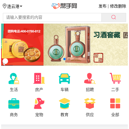
发布
|
修改删除
连云港
生活
房产
车辆
招聘
二手
商务
宠物
教育
供应
全部