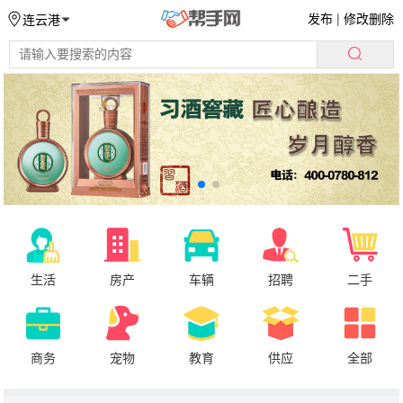
发布
|
修改删除
连云港
生活
房产
车辆
招聘
二手
商务
宠物
教育
供应
全部