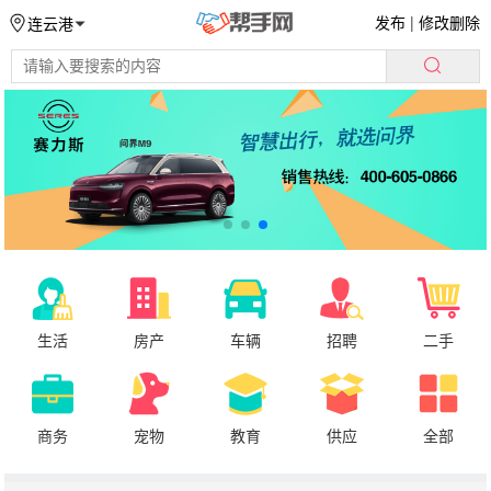
发布
|
修改删除
连云港
生活
房产
车辆
招聘
二手
商务
宠物
教育
供应
全部